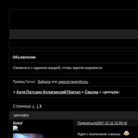
Объявление
Свяжитесь с администрацией, чтобы зарегистрироватся.
Превед Гость!
Войдите
или
зарегистрируйтесь
.
»
Анти Патсано-Хулиганский Портал
»
Свалка
»
:цензура:
Страница:
«
1
2
:цензура:
Gotor
Поделиться
2007-12-11 12:09:42
Идея с военкомом хороша...