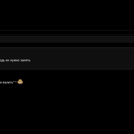
едь их нужно занять
и валить" *