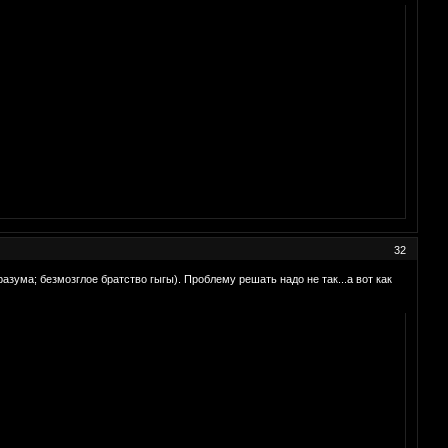
32
разума; безмозглое братство гыгы). Проблему решать надо не так...а вот как