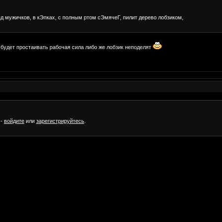
д мужичков, в кЭпках, с полным ртом сЭмячеГ, пилит дерево лобзиком,
 будет простаивать рабочая сила либо же лобзик неподелят
 -
войдите
или
зарегистрируйтесь
.