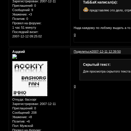
Зарегистрирован
: 2007-12-11
ТаББаК написал(а):
Приглашений:
0
Сообщений:
9
представляю это дело, отря
Уважение:
+3
Позитив:
0
Провел на форуме:
1 час 51 минуту
Нада каждому по лобзику выдать а то
Последний визит:
0
2007-12-12 09:25:02
Аццкий
Поделиться
2007-12-11 12:39:50
Скрытый текст:
Для просмотра скрытого текста
0
Откуда:
басхорг
Зарегистрирован
: 2007-12-11
Приглашений:
0
Сообщений:
208
Уважение:
+8
Позитив:
+6
Пол:
Мужской
Провел на форуме: