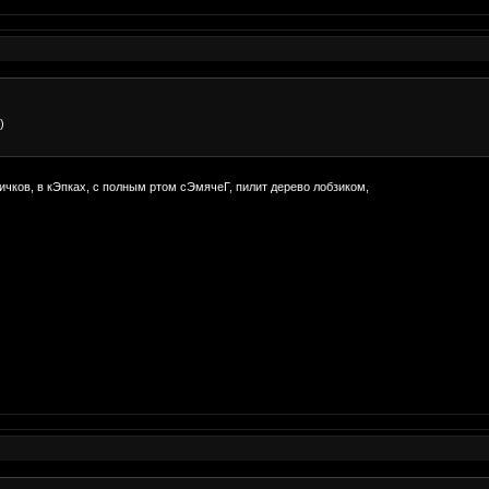
)
ичков, в кЭпках, с полным ртом сЭмячеГ, пилит дерево лобзиком,