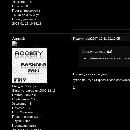
Уважение:
+6
Позитив:
0
Провел на форуме:
15 часов 39 минут
Последний визит:
2008-01-23 10:36:16
Аццкий
Поделиться
2007-12-11 12:10:05
buuuk написал(а):
лес лобзиками валить. чем то в
Ну это уже святое дело))
*упал пац тул от фразы "лес лобзикам
Откуда:
басхорг
0
Зарегистрирован
: 2007-12-11
Приглашений:
0
Сообщений:
208
Уважение:
+8
Позитив:
+6
Пол:
Мужской
Провел на форуме:
1 день 1 час
Последний визит:
2008-02-16 11:16:51