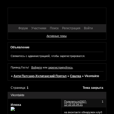
Форум
Участники
Поиск
Регистрация
Войти
Активные темы
Объявление
Свяжитесь с администрацией, чтобы зарегистрироватся.
Превед Гость!
Войдите
или
зарегистрируйтесь
.
»
Анти Патсано-Хулиганский Портал
»
Свалка
»
Vkontakte
Страница:
1
Тема закрыта
Vkontakte
Поделиться
2007-
1
Илюха
12-10 16:34:21
на вконтакте обнаружен клуб